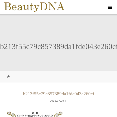
b213f55c79c857389da1fde043e260c
b213f55c79c857389da1fde043e260cf
2018.07.05