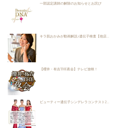
一部認定講師の解除のお知らせとお詫び
キラ肌おかみが動画解説♪遺伝子検査【他店...
【櫻井・有吉THE夜会】テレビ放映！
ビューティー遺伝子シンデレラコンテスト2...