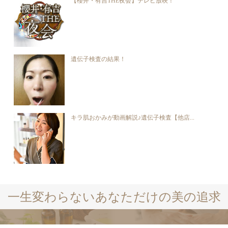
【櫻井・有吉THE夜会】テレビ放映！
遺伝子検査の結果！
キラ肌おかみが動画解説♪遺伝子検査【他店...
一生変わらないあなただけの美の追求