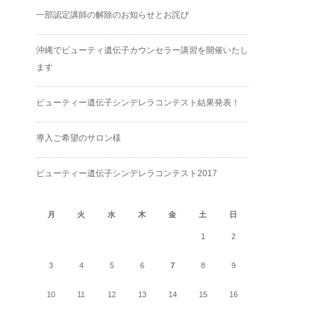
一部認定講師の解除のお知らせとお詫び
沖縄でビューティ遺伝子カウンセラー講習を開催いたし
ます
ビューティー遺伝子シンデレラコンテスト結果発表！
導入ご希望のサロン様
ビューティー遺伝子シンデレラコンテスト2017
2026年8月
月
火
水
木
金
土
日
1
2
3
4
5
6
7
8
9
10
11
12
13
14
15
16