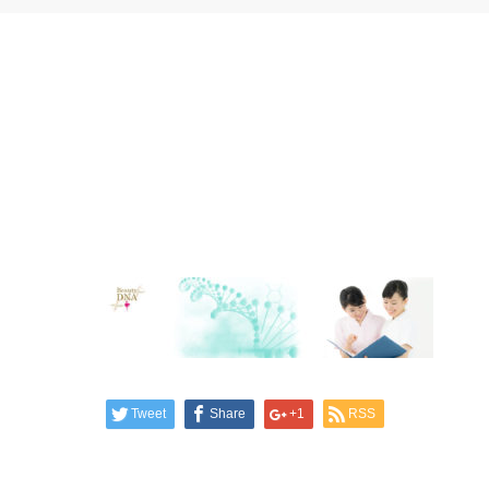
Tweet
Share
+1
RSS