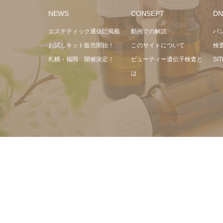
NEWS
CONSEPT
DN
エステティック通信に掲載
動画での解説
パ
お試しキット販売開始！
このサイトについて
検
札幌・福岡 開催決定！
ビューティー遺伝子検査と
SI
は