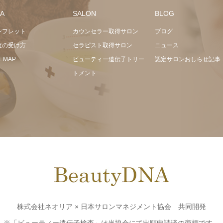
A
SALON
BLOG
ンフレット
カウンセラー取得サロン
ブログ
査の受け方
セラピスト取得サロン
ニュース
TEMAP
ビューティー遺伝子トリー
認定サロンおしらせ記事
トメント
株式会社ネオリア × 日本サロンマネジメント協会 共同開発
※「ビューティー遺伝子検査」は当協会にて出願申請済の商標です。