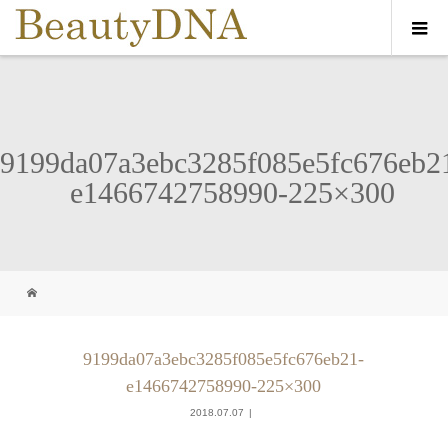
9199da07a3ebc3285f085e5fc676eb2
e1466742758990-225×300
9199da07a3ebc3285f085e5fc676eb21-
e1466742758990-225×300
2018.07.07